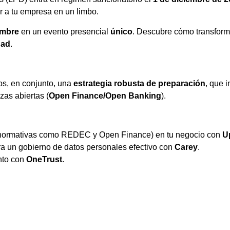
r a tu empresa en un limbo.
embre
en un evento presencial
único
. Descubre cómo transforma
dad
.
s, en conjunto, una
estrategia robusta de preparación
, que 
nzas abiertas (
Open Finance/Open Banking
).
 normativas como REDEC y Open Finance) en tu negocio con
U
a un gobierno de datos personales efectivo con
Carey
.
nto con
OneTrust
.