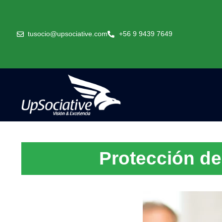
tusocio@upsociative.com
+56 9 9439 7649
Protección de