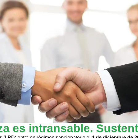
a es intransable. Sustent
es (LPD) entra en régimen sancionatorio el
1 de diciembre de 